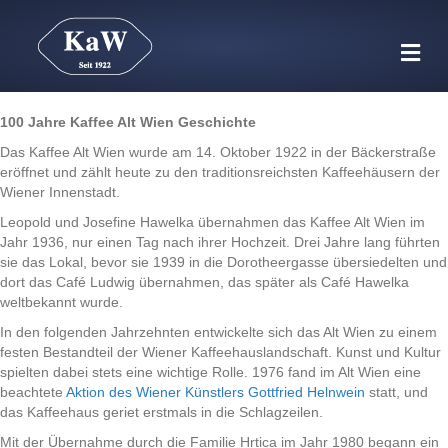
Na
100 Jahre Kaffee Alt Wien Geschichte
Das Kaffee Alt Wien wurde am 14. Oktober 1922 in der Bäckerstraße
eröffnet und zählt heute zu den traditionsreichsten Kaffeehäusern der
Wiener Innenstadt.
Leopold und Josefine Hawelka übernahmen das Kaffee Alt Wien im
Jahr 1936, nur einen Tag nach ihrer Hochzeit. Drei Jahre lang führten
sie das Lokal, bevor sie 1939 in die Dorotheergasse übersiedelten und
dort das Café Ludwig übernahmen, das später als Café Hawelka
weltbekannt wurde.
In den folgenden Jahrzehnten entwickelte sich das Alt Wien zu einem
festen Bestandteil der Wiener Kaffeehauslandschaft. Kunst und Kultur
spielten dabei stets eine wichtige Rolle. 1976 fand im Alt Wien eine
beachtete
Aktion des Wiener Künstlers Gottfried Helnwein
statt, und
das Kaffeehaus geriet erstmals in die Schlagzeilen.
Mit der Übernahme durch die Familie Hrtica im Jahr 1980 begann ein